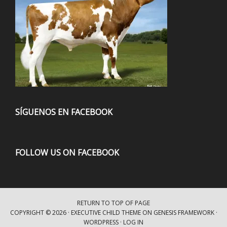
SÍGUENOS EN FACEBOOK
FOLLOW US ON FACEBOOK
RETURN TO TOP OF PAGE
COPYRIGHT © 2026 ·
EXECUTIVE CHILD THEME
ON
GENESIS FRAMEWORK
·
WORDPRESS
·
LOG IN