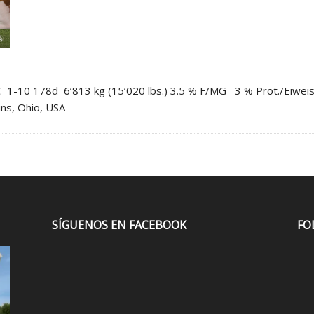
10 178d 6’813 kg (15’020 lbs.) 3.5 % F/MG 3 % Prot./Eiweiss 
ins, Ohio, USA
SÍGUENOS EN FACEBOOK
FO