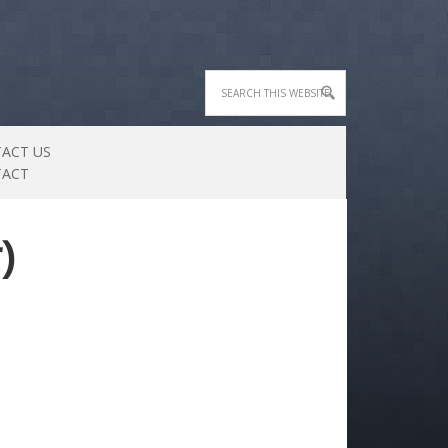
ACT US
TACT
)