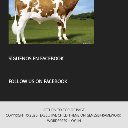
SÍGUENOS EN FACEBOOK
FOLLOW US ON FACEBOOK
RETURN TO TOP OF PAGE
COPYRIGHT © 2026 ·
EXECUTIVE CHILD THEME
ON
GENESIS FRAMEWORK
·
WORDPRESS
·
LOG IN