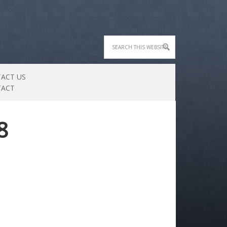
ACT US
TACT
8