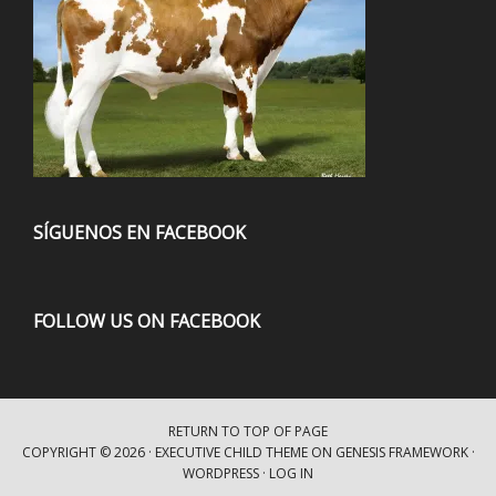
SÍGUENOS EN FACEBOOK
FOLLOW US ON FACEBOOK
RETURN TO TOP OF PAGE
COPYRIGHT © 2026 ·
EXECUTIVE CHILD THEME
ON
GENESIS FRAMEWORK
·
WORDPRESS
·
LOG IN